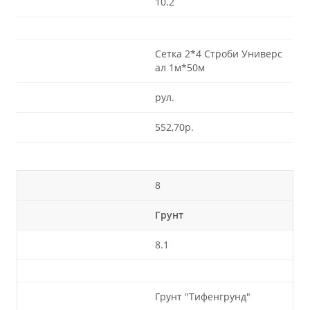
10.2
Сетка 2*4 Строби Универс
ал 1м*50м
рул.
552,70р.
8
Грунт
8.1
Грунт "Тифенгрунд"