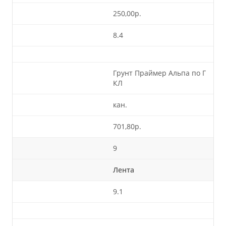
250,00р.
8.4
Грунт Праймер Альпа по Г
КЛ
кан.
701,80р.
9
Лента
9.1