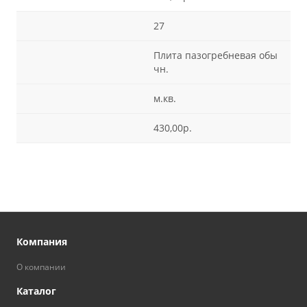
27
Плита пазогребневая обы
чн.
м.кв.
430,00р.
Компания
О компании
Каталог