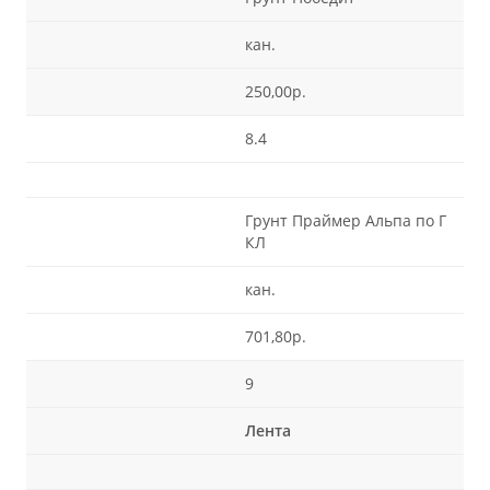
кан.
250,00р.
8.4
Грунт Праймер Альпа по Г
КЛ
кан.
701,80р.
9
Лента