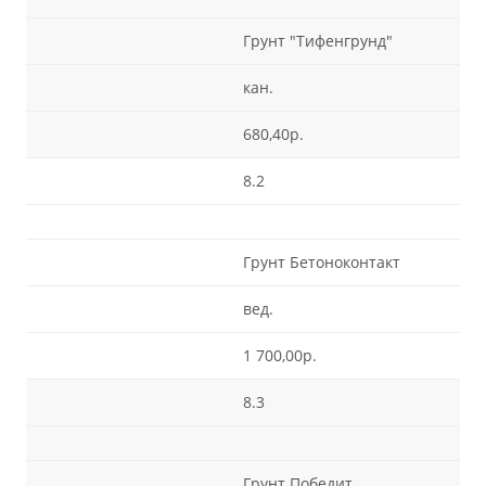
Грунт "Тифенгрунд"
кан.
680,40р.
8.2
Грунт Бетоноконтакт
вед.
1 700,00р.
8.3
Грунт Победит