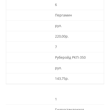
6
Пергамин
рул.
220,00р.
7
Руберойд РКП-350
рул.
143,75р.
1
Гидростеклоизол