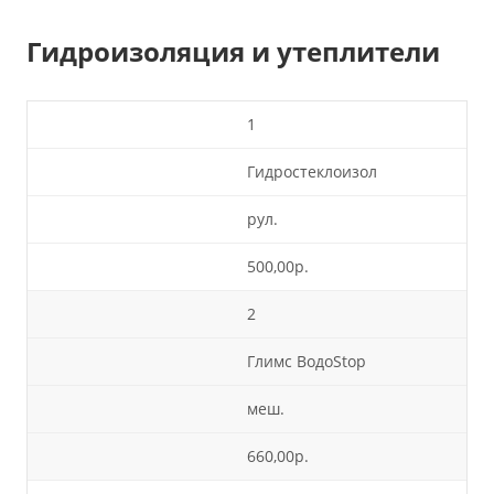
Гидроизоляция и утеплители
1
Гидростеклоизол
рул.
500,00р.
2
Глимс ВодоStop
меш.
660,00р.