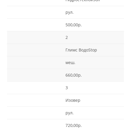
рул.
500,00р.
2
Глимс ВодоStop
меш.
660,00р.
3
Изовер
рул.
720,00р.