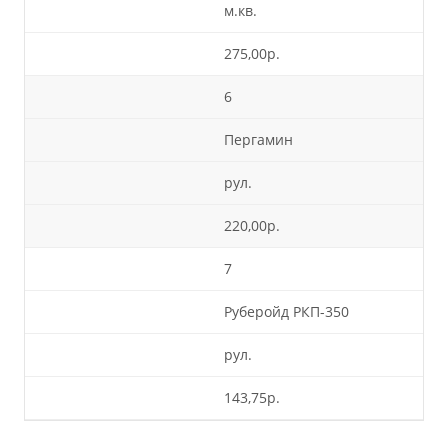
м.кв.
275,00р.
6
Пергамин
рул.
220,00р.
7
Руберойд РКП-350
рул.
143,75р.