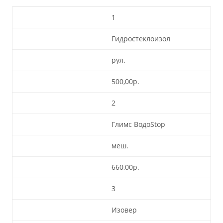
1
Гидростеклоизол
рул.
500,00р.
2
Глимс ВодоStop
меш.
660,00р.
3
Изовер