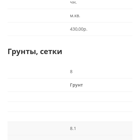
чн.
м.кв.
430,00р.
Грунты, сетки
8
Грунт
8.1